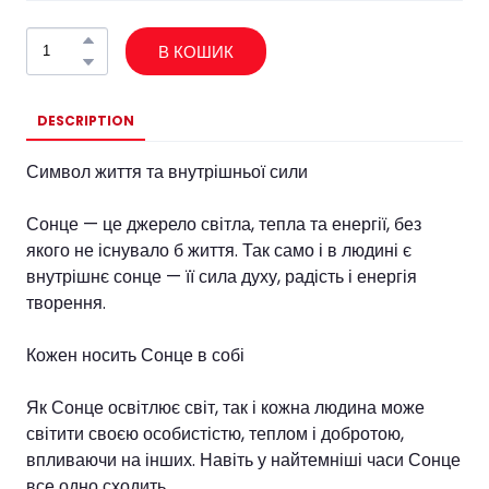
В КОШИК
DESCRIPTION
Символ життя та внутрішньої сили
Сонце — це джерело світла, тепла та енергії, без
якого не існувало б життя. Так само і в людині є
внутрішнє сонце — її сила духу, радість і енергія
творення.
Кожен носить Сонце в собі
Як Сонце освітлює світ, так і кожна людина може
світити своєю особистістю, теплом і добротою,
впливаючи на інших. Навіть у найтемніші часи Сонце
все одно сходить.