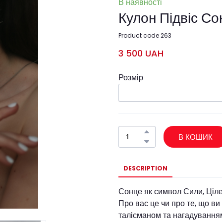
В наявності
Кулон Підвіс Со
Product code 263
3 500 UAH
Розмір
В КОШИК
DESCRIPTION
Сонце як символ Сили, Ціл
Про вас це чи про те, що ви
талісманом та нагадуванням