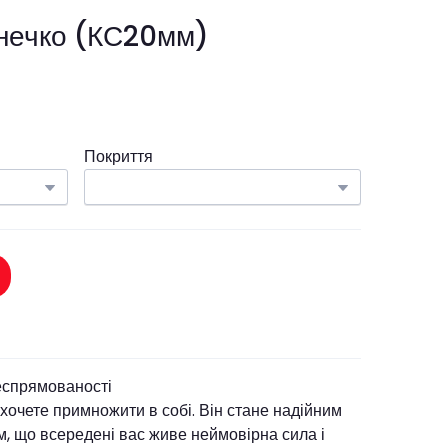
нечко
(КС20мм)
Покриття
еспрямованості
 хочете примножити в собі. Він стане надійним
, що всередені вас живе неймовірна сила і