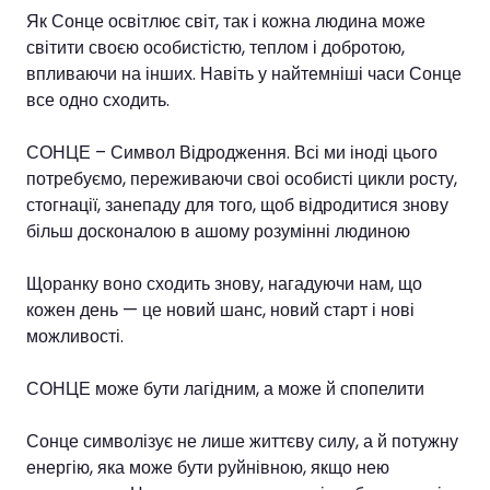
Як Сонце освітлює світ, так і кожна людина може
світити своєю особистістю, теплом і добротою,
впливаючи на інших. Навіть у найтемніші часи Сонце
все одно сходить.
СОНЦЕ – Символ Відродження. Всі ми іноді цього
потребуємо, переживаючи своі особисті цикли росту,
стогнації, занепаду для того, щоб відродитися знову
більш досконалою в ашому розумінні людиною
Щоранку воно сходить знову, нагадуючи нам, що
кожен день — це новий шанс, новий старт і нові
можливості.
СОНЦЕ може бути лагідним, а може й спопелити
Сонце символізує не лише життєву силу, а й потужну
енергію, яка може бути руйнівною, якщо нею