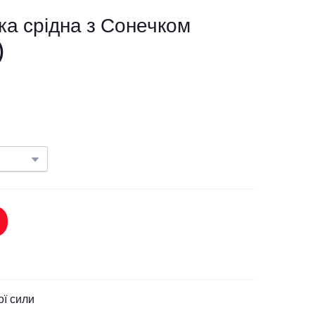
ка срідна з Сонечком
)
ої сили