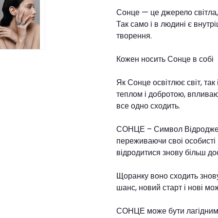
Сонце — це джерело світла, 
Так само і в людині є внутрі
творення.
Кожен носить Сонце в собі
Як Сонце освітлює світ, так
теплом і добротою, впливаю
все одно сходить.
СОНЦЕ – Символ Відродженн
переживаючи своі особисті ц
відродитися знову більш д
Щоранку воно сходить знов
шанс, новий старт і нові мо
СОНЦЕ може бути лагідним,