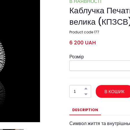
В НАЯВНОСТІ
Каблучка Печат
велика
(КПЗСВ
Product code 177
6 200 UAH
Розмір
В КОШИК
DESCRIPTION
Символ життя та внутрішнь