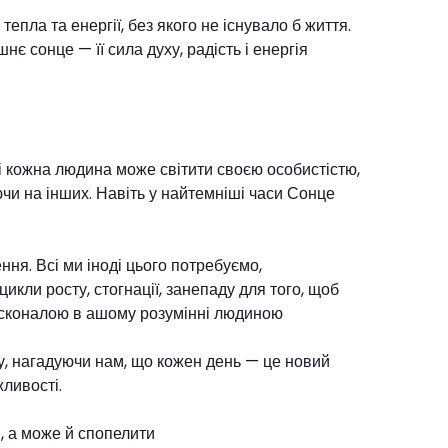
тепла та енергії, без якого не існувало б життя.
шнє сонце — її сила духу, радість і енергія
 і кожна людина може світити своєю особистістю,
чи на інших. Навіть у найтемніші часи Сонце
я. Всі ми іноді цього потребуємо,
икли росту, стогнації, занепаду для того, щоб
осконалою в ашому розумінні людиною
у, нагадуючи нам, що кожен день — це новий
жливості.
 а може й спопелити