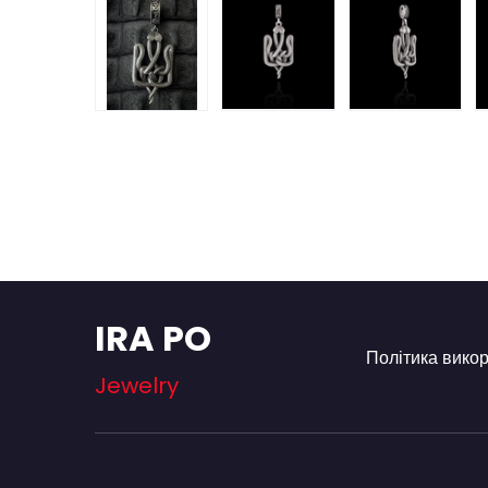
IRA PO
Політика вико
Jewelry