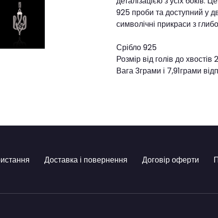
деталізацією з усіх боків. 
925 проби та доступний у дв
символічні прикраси з гли
Срібло 925
Розмір від голів до хвостів
Вага 3грами і 7,91грами від
ристання
Доставка і повернення
Договір оферти
П