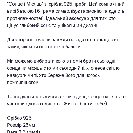
"Сонце і Місяць" зі срібла 925 проби. Цей компактний
виріб вагою 1.6 грама символізує гармонію та єдність
протилежностей. Ідеальний аксесуар для тих, хто
цінує глибокий сенс та унікальний дизайн.
Двостороннi кулони завжди нагадають тобi, що світ
такий, яким ти його хочеш бачити
Ми можемо вибирати кого в помiч брати сьогоднi -
сонце чи мiсяць, хто ми сьогоднi? тi, хто несе свiтло
навкурги чи тi, хто береже його для чогось
важливiшого?
Та ця дуальність умовна - ніч і день, сонце і місяць то
частини одного єдиного... Життя...Світу...тебе)
Срiбло 925
Розмiр 25мм
Вага 7,8 грамів