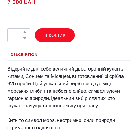
7 000 UAH
В КОШИК
DESCRIPTION
Відкрийте для себе величний двосторонній кулон з
китами, Сонцем та Місяцем, виготовлений зі срібла
925 проби. Цей унікальний виріб поєднує міць
морських глибин та небесне сяйво, символізуючи
гармонію природи. Ідеальний вибір для тих, хто
шукає значущу та оригінальну прикрасу
Кити то символ моря, нестримноі сили природи і
стриманості одночасно