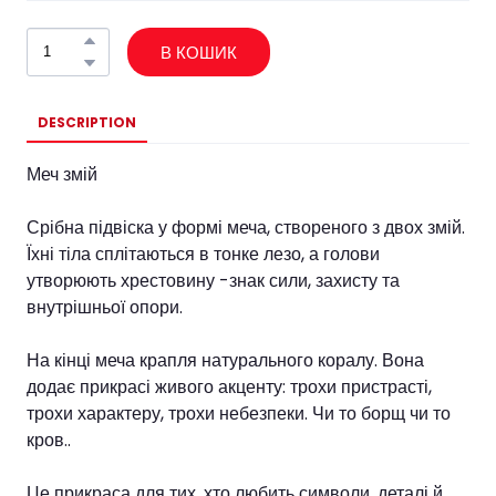
В КОШИК
DESCRIPTION
Меч змій
Срібна підвіска у формі меча, створеного з двох змій.
Їхні тіла сплітаються в тонке лезо, а голови
утворюють хрестовину -знак сили, захисту та
внутрішньої опори.
На кінці меча крапля натурального коралу. Вона
додає прикрасі живого акценту: трохи пристрасті,
трохи характеру, трохи небезпеки. Чи то борщ чи то
кров..
Це прикраса для тих, хто любить символи, деталі й