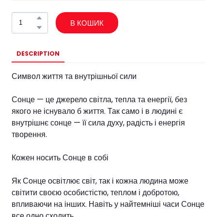
В КОШИК
DESCRIPTION
Символ життя та внутрішньої сили
Сонце — це джерело світла, тепла та енергії, без
якого не існувало б життя. Так само і в людині є
внутрішнє сонце — її сила духу, радість і енергія
творення.
Кожен носить Сонце в собі
Як Сонце освітлює світ, так і кожна людина може
світити своєю особистістю, теплом і добротою,
впливаючи на інших. Навіть у найтемніші часи Сонце
все одно сходить.