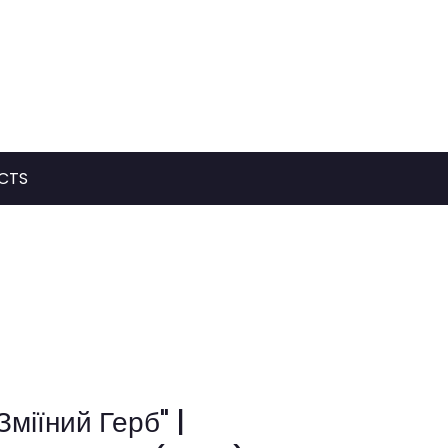
CTS
Зміїний Герб" |