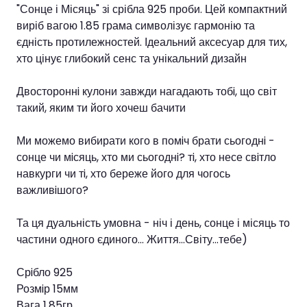
"Сонце і Місяць" зі срібла 925 проби. Цей компактний
виріб вагою 1.85 грама символізує гармонію та
єдність протилежностей. Ідеальний аксесуар для тих,
хто цінує глибокий сенс та унікальний дизайн
Двостороннi кулони завжди нагадають тобi, що світ
такий, яким ти його хочеш бачити
Ми можемо вибирати кого в помiч брати сьогоднi -
сонце чи мiсяць, хто ми сьогоднi? тi, хто несе свiтло
навкурги чи тi, хто береже його для чогось
важливiшого?
Та ця дуальність умовна - ніч і день, сонце і місяць то
частини одного єдиного... Життя...Світу...тебе)
Срiбло 925
Розмiр 15мм
Вага 1,85гр