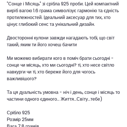
"Сонце і Місяць" зі срібла 925 проби. Цей компактний
виріб вагою 1.6 грама символізує гармонію та єдність
протилежностей. Ідеальний аксесуар для тих, хто
цінує глибокий сенс та унікальний дизайн.
Двостороннi кулони завжди нагадають тобi, що світ
такий, яким ти його хочеш бачити
Ми можемо вибирати кого в помiч брати сьогоднi -
сонце чи мiсяць, хто ми сьогоднi? тi, хто несе свiтло
навкурги чи тi, хто береже його для чогось
важливiшого?
Та ця дуальність умовна - ніч і день, сонце і місяць то
частини одного єдиного... Життя...Світу...тебе)
Срiбло 925
Розмiр 25мм
Вага 7,8 грамів